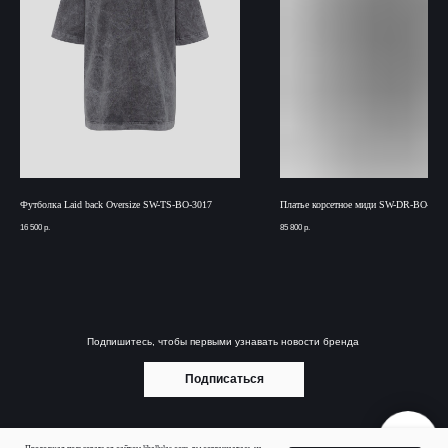
Футболка Laid back Oversize SW-TS-BO-3017
Платье корсетное миди SW-DR-BO-200
16 500
р.
85 800
р.
Подпишитесь, чтобы первыми узнавать новости бренда
Подписаться