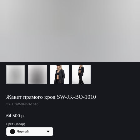
Жакет прямого кроя SW-JK-BO-1010
SKU:
SW-JK-BO-1010
64 500
р.
Цвет (Товар)
Черный