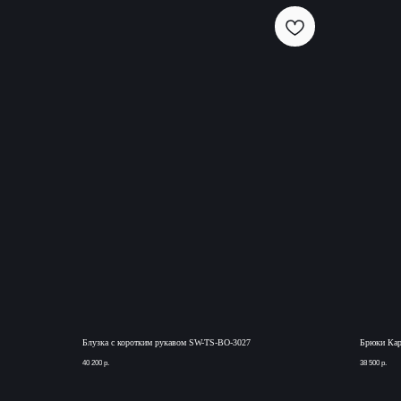
Блузка с коротким рукавом SW-TS-BO-3027
Брюки Ка
40 200
р.
38 500
р.