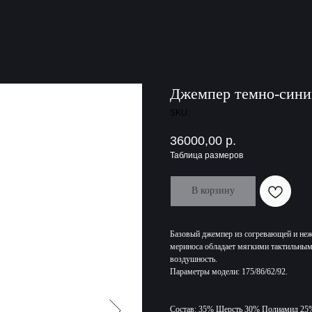
Джемпер темно-сини
SKU:
36000,00
р.
Таблица размеров
В корзину
Базовый джемпер из согревающей и неж
мериноса обладает мягкими тактильным
воздушность.
Параметры модели: 175/86/62/92.
Состав: 35% Шерсть 30% Полиамид 25