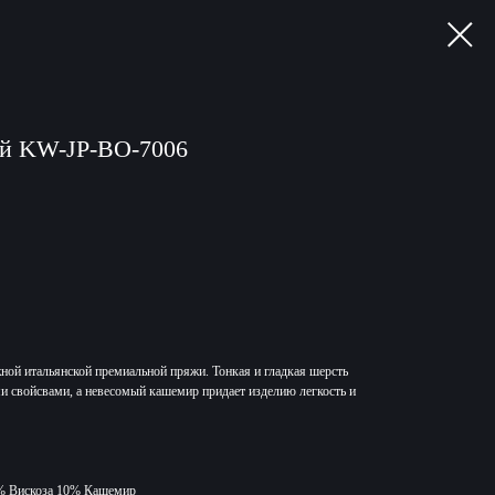
й KW-JP-BO-7006
ной итальянской премиальной пряжи. Тонкая и гладкая шерсть
и свойсвами, а невесомый кашемир придает изделию легкость и
% Вискоза 10% Кашемир