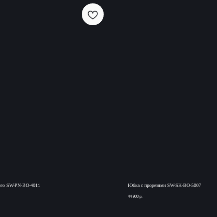
рго SW-PN-BO-4011
Юбка с прорезями SW-SK-BO-5007
44 900
р.